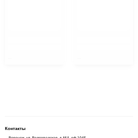
$nbsp;
$nbsp;
Контакты
Воронеж, ул. Волгоградская, д.46А, оф.104Б