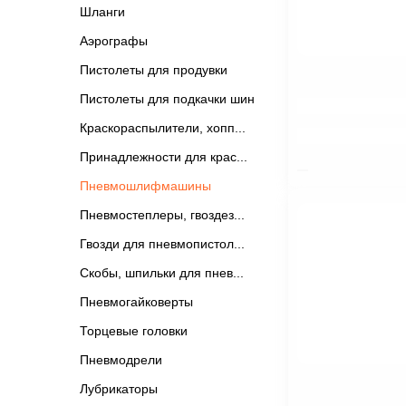
Шланги
Аэрографы
Пистолеты для продувки
Пистолеты для подкачки шин
$nbsp;
Краскораспылители, хопп
Принадлежности для крас
Пневмошлифмашины
Пневмостеплеры, гвоздез
Гвозди для пневмопистол
Скобы, шпильки для пнев
Пневмогайковерты
Торцевые головки
Пневмодрели
Лубрикаторы