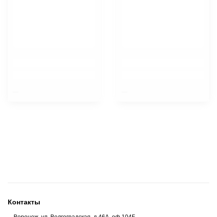
$nbsp;
$nbsp;
Контакты
Воронеж, ул. Волгоградская, д.46А, оф.104Б